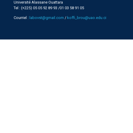
Université Alassane Ouattara
Tel : (+225) 05 05 92 89 93 /01 03 58 91 05
Courriel :
labovst@gmail.com
/
koffi_brou@uao.edu.ci